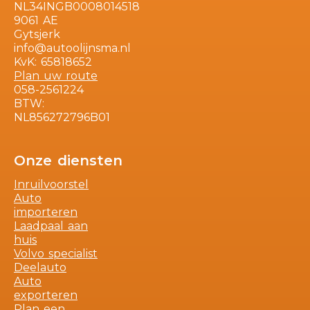
NL34INGB0008014518
9061 AE
Gytsjerk
info@autoolijnsma.nl
KvK: 65818652
Plan uw route
058-2561224
BTW:
NL856272796B01
Onze diensten
Inruilvoorstel
Auto
importeren
Laadpaal aan
huis
Volvo specialist
Deelauto
Auto
exporteren
Plan een